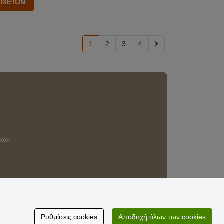
1
2
3
4
κών
Ρυθμίσεις cookies
Αποδοχή όλων των cookies