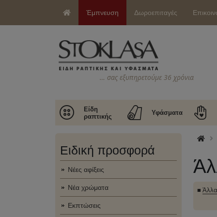
Έμπνευση
Δωροεπιταγές
Επικοιν
… σας εξυπηρετούμε 36 χρόνια
Είδη
Υφάσματα
ραπτικής
Ειδική προσφορά
Άλ
Νέες αφίξεις
Νέα χρώματα
■
Άλλα
Εκπτώσεις