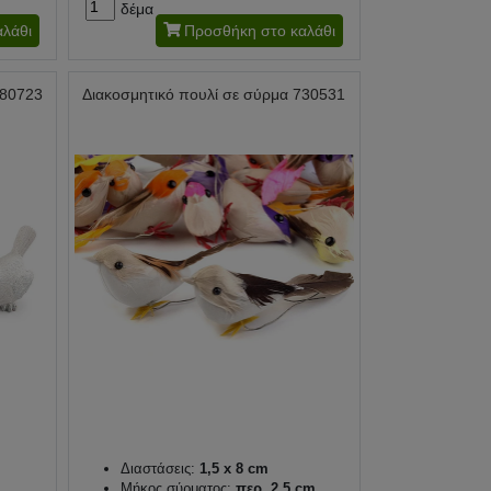
δέμα
λάθι
Προσθήκη στο καλάθι
880723
Διακοσμητικό πουλί σε σύρμα 730531
Διαστάσεις:
1,5 x 8 cm
Μήκος σύρματος:
περ. 2,5 cm