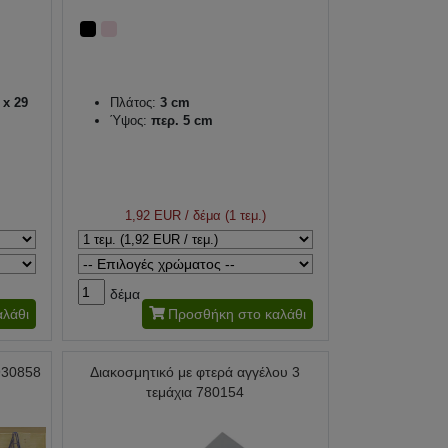
 x 29
Πλάτος:
3 cm
Ύψος:
περ. 5 cm
1,92 EUR
/ δέμα (1 τεμ.)
δέμα
λάθι
Προσθήκη στο καλάθι
930858
Διακοσμητικό με φτερά αγγέλου 3
τεμάχια 780154