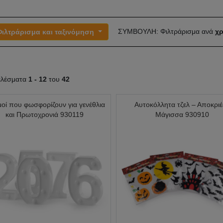
ΣΥΜΒΟΥΛΗ: Φιλτράρισμα ανά
χρ
Φιλτράρισμα και ταξινόμηση
ελέσματα
1 -
12
του
42
μοί που φωσφορίζουν για γενέθλια
Αυτοκόλλητα τζελ – Αποκριέ
και Πρωτοχρονιά 930119
Μάγισσα 930910