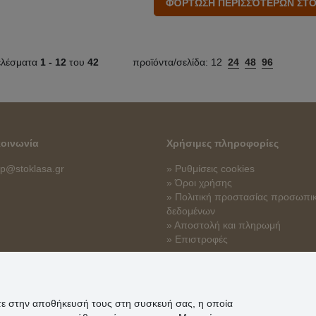
ελέσματα
1 -
12
του
42
προϊόντα/σελίδα:
12
24
48
96
κοινωνία
Χρήσιμες πληροφορίες
p@stoklasa.gr
» Ρυθμίσεις cookies
» Όροι χρήσης
» Πολιτική προστασίας προσωπι
δεδομένων
» Αποστολή και πληρωμή
» Επιστροφές
ίτε στην αποθήκευσή τους στη συσκευή σας, η οποία