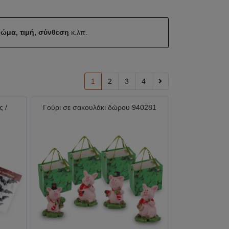
ώμα, τιμή, σύνθεση
κ.λπ.
1
2
3
4
ς /
Γούρι σε σακουλάκι δώρου 940281