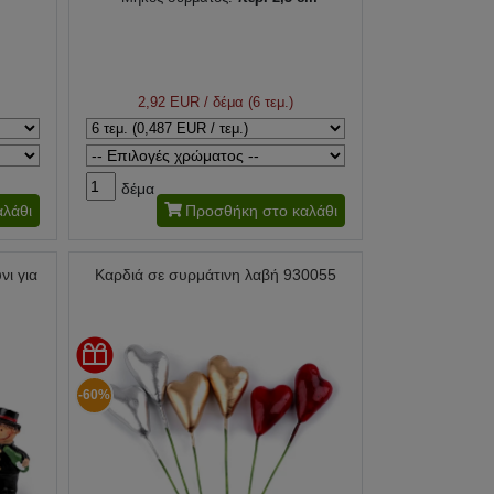
2,92 EUR
/ δέμα (6 τεμ.)
δέμα
λάθι
Προσθήκη στο καλάθι
ι για
Καρδιά σε συρμάτινη λαβή 930055
-60%