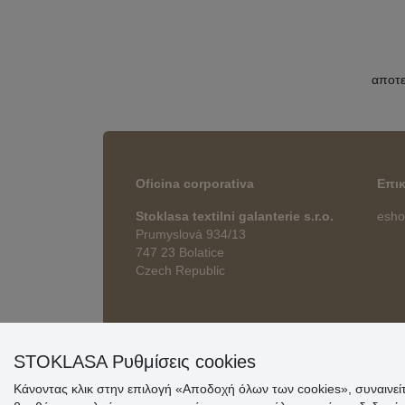
αποτ
Oficina corporativa
Επι
Stoklasa textilni galanterie s.r.o.
esho
Prumyslová 934/13
747 23 Bolatice
Czech Republic
STOKLASA Ρυθμίσεις cookies
Κάνοντας κλικ στην επιλογή «Αποδοχή όλων των cookies», συναινε