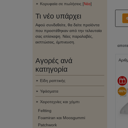
Κορυφαία σε πωλήσεις [
Νέα
]
Τι νέο υπάρχει
Αφού συνδεθείτε, θα δείτε προϊόντα
που προστέθηκαν από την τελευταία
σας επίσκεψη. Νέες παραλαβές,
εκπτώσεις, έμπνευση.
αποτ
Αγορές ανά
Αριθ
κατηγορία
Είδη ραπτικής
Υφάσματα
-86%
Χειροτεχνίες και χόμπι
Feltting
Foamiran και Moosgummi
Patchwork