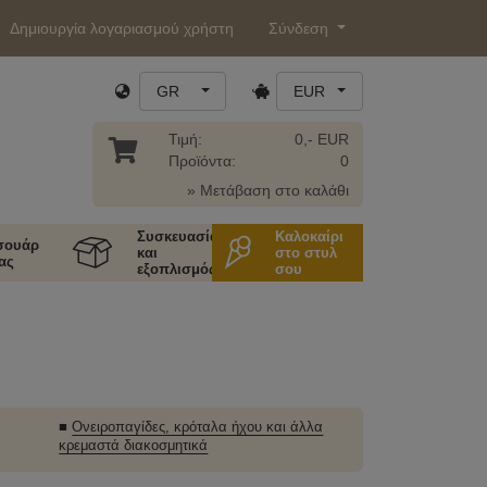
Δημιουργία λογαριασμού χρήστη
Σύνδεση
GR
EUR
Τιμή:
0,- EUR
Προϊόντα:
0
» Μετάβαση στο καλάθι
Συσκευασία
Καλοκαίρι
σουάρ
και
στο στυλ
ας
εξοπλισμός
σου
■
Ονειροπαγίδες, κρόταλα ήχου και άλλα
κρεμαστά διακοσμητικά