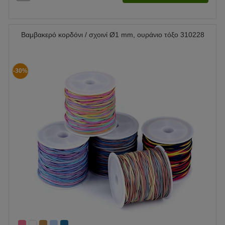
Βαμβακερό κορδόνι / σχοινί Ø1 mm, ουράνιο τόξο 310228
-30%