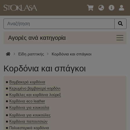
Γλώσσα
Κύρια
Σύν
/
Προσφο
Νόμισμα
Αγορ
Αγορές ανά κατηγορία
ανά
κατηγ
Είδη ραπτικής
Κορδόνια και σπάγκοι
Κορδόνια και σπάγκοι
■
Βαμβακερά κορδόνια
■
Κερωμένο βαμβακερό κορδόνι
■
Κορδέλες και κορδόνια λούρεξ
■
Κορδόνια eco leather
■
Κορδόνια για κουκούλα
■
Κορδόνια για κουκούλες
■
Κορδόνια παπουτσιών
■
Πολυεστερικά κορδόνια