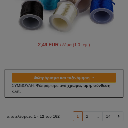
2,49 EUR
/ δέμα (1.0 τεμ.)
Φιλτράρισμα και ταξινόμηση
ΣΥΜΒΟΥΛΗ: Φιλτράρισμα ανά
χρώμα, τιμή, σύνθεση
κ.λπ.
αποτελέσματα
1 -
12
του
162
1
2
...
14