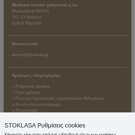
Stoklasa textilni galanterie s.r.o.
Prumyslová 934/13
747 23 Bolatice
Czech Republic
Επικοινωνία
eshop@stoklasa.gr
Χρήσιμες πληροφορίες
» Ρυθμίσεις cookies
» Όροι χρήσης
» Πολιτική προστασίας προσωπικών δεδομένων
» Αποστολή και πληρωμή
» Επιστροφές
STOKLASA Ρυθμίσεις cookies
Κάνοντας κλικ στην επιλογή «Αποδοχή όλων των cookies»,