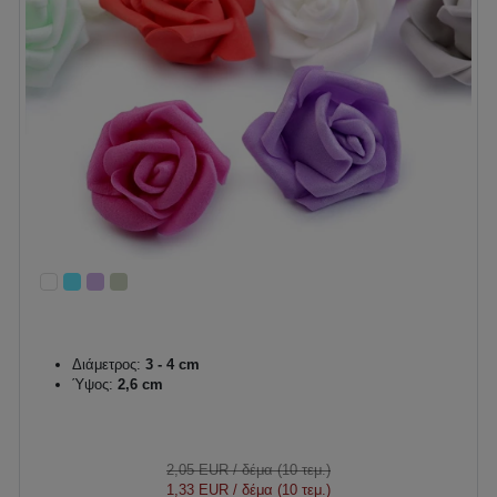
Διάμετρος:
3 - 4 cm
Ύψος:
2,6 cm
2,05 EUR
/ δέμα (10 τεμ.)
1,33 EUR
/ δέμα (10 τεμ.)