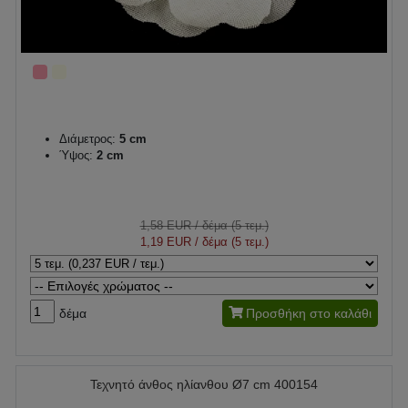
Διάμετρος:
5 cm
Ύψος:
2 cm
1,58 EUR
/ δέμα (5 τεμ.)
1,19 EUR
/ δέμα (5 τεμ.)
δέμα
Προσθήκη στο καλάθι
Τεχνητό άνθος ηλίανθου Ø7 cm 400154