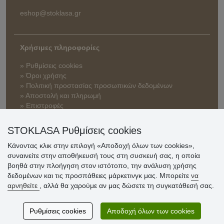
eshop@stoklasa.gr
Χρήσιμες πληροφορίες
» Ρυθμίσεις cookies
» Όροι χρήσης
» Πολιτική προστασίας προσωπικών δεδομένων
» Αποστολή και πληρωμή
» Επιστροφές
STOKLASA Ρυθμίσεις cookies
Κάνοντας κλικ στην επιλογή «Αποδοχή όλων των cookies»,
συναινείτε στην αποθήκευσή τους στη συσκευή σας, η οποία
βοηθά στην πλοήγηση στον ιστότοπο, την ανάλυση χρήσης
δεδομένων και τις προσπάθειες μάρκετινγκ μας. Μπορείτε
να
αρνηθείτε
, αλλά θα χαρούμε αν μας δώσετε τη συγκατάθεσή σας.
Ρυθμίσεις cookies
Αποδοχή όλων των cookies
© Stoklasa textilní galanterie s.r.o. 2026.