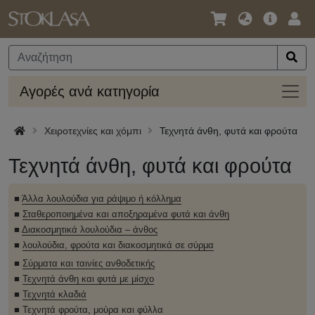
Γλώσσα
Κύρια
Σύν
/
Προσφο
Νόμισμα
Αγορ
Αγορές ανά κατηγορία
ανά
κατηγ
Χειροτεχνίες και χόμπι
Τεχνητά άνθη, φυτά και φρούτα
Τεχνητά άνθη, φυτά και φρούτα
■
Άλλα λουλούδια για ράψιμο ή κόλλημα
■
Σταθεροποιημένα και αποξηραμένα φυτά και άνθη
■
Διακοσμητικά λουλούδια – άνθος
■
λουλούδια, φρούτα και διακοσμητικά σε σύρμα
■
Σύρματα και ταινίες ανθοδετικής
■
Τεχνητά άνθη και φυτά με μίσχο
■
Τεχνητά κλαδιά
■
Τεχνητά φρούτα, μούρα και φύλλα