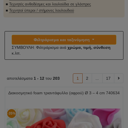
■
Τεχνητές ανθοδέσμες και λουλούδια σε γλάστρες
■
Τεχνητοί ύπεροι / στήμονες λουλουδιού
Φιλτράρισμα και ταξινόμηση
ΣΥΜΒΟΥΛΗ: Φιλτράρισμα ανά
χρώμα, τιμή, σύνθεση
κ.λπ.
αποτελέσματα
1 -
12
του
203
1
2
...
17
Διακοσμητικό foam τριαντάφυλλο (αφρού) Ø 3 – 4 cm 740634
-35%