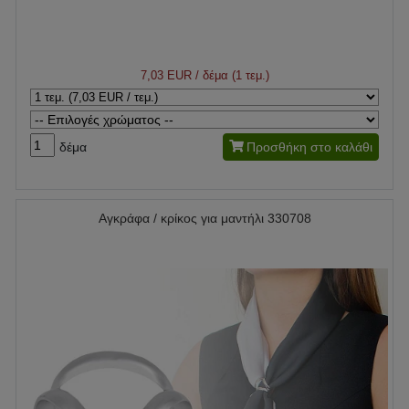
7,03 EUR
/ δέμα (1 τεμ.)
δέμα
Προσθήκη στο καλάθι
Αγκράφα / κρίκος για μαντήλι 330708