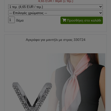
4,65 EUR
/ δέμα (1 τεμ.)
δέμα
Προσθήκη στο καλάθι
Αγκράφα για μαντήλι με στρας 330724