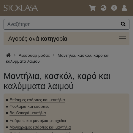
Γλώσσα
Κύρια
Σύν
/
Προσφο
Νόμισμα
Αγορ
Αγορές ανά κατηγορία
ανά
κατηγ
Αξεσουάρ μόδας
Μαντήλια, κασκόλ, καρό και
καλύμματα λαιμού
Μαντήλια, κασκόλ, καρό και
καλύμματα λαιμού
■
Επίσημες εσάρπες και μαντήλια
■
Φουλάρια και εσάρπες
■
Βαμβακερά μαντήλια
■
Εσάρπες και μαντήλια με σχέδια
■
Μονόχρωμες εσάρπες και μαντήλια