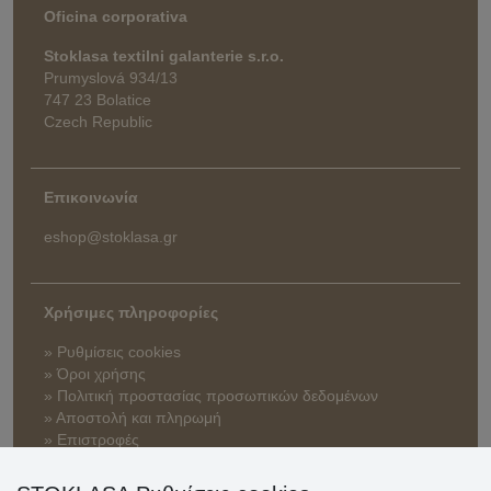
Oficina corporativa
Stoklasa textilni galanterie s.r.o.
Prumyslová 934/13
747 23 Bolatice
Czech Republic
Επικοινωνία
eshop@stoklasa.gr
Χρήσιμες πληροφορίες
» Ρυθμίσεις cookies
» Όροι χρήσης
» Πολιτική προστασίας προσωπικών δεδομένων
» Αποστολή και πληρωμή
» Επιστροφές