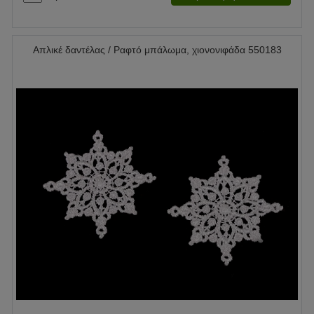
Απλικέ δαντέλας / Ραφτό μπάλωμα, χιονονιφάδα 550183