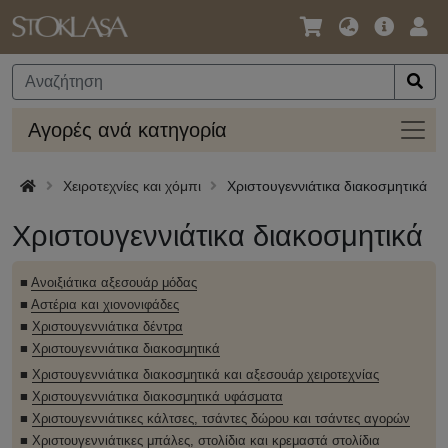
Γλώσσα
Κύρια
Σύν
/
Προσφο
Νόμισμα
Αγορ
Αγορές ανά κατηγορία
ανά
κατηγ
Χειροτεχνίες και χόμπι
Χριστουγεννιάτικα διακοσμητικά
Χριστουγεννιάτικα διακοσμητικά
■
Ανοιξιάτικα αξεσουάρ μόδας
■
Αστέρια και χιονονιφάδες
■
Χριστουγεννιάτικα δέντρα
■
Χριστουγεννιάτικα διακοσμητικά
■
Χριστουγεννιάτικα διακοσμητικά και αξεσουάρ χειροτεχνίας
■
Χριστουγεννιάτικα διακοσμητικά υφάσματα
■
Χριστουγεννιάτικες κάλτσες, τσάντες δώρου και τσάντες αγορών
■
Χριστουγεννιάτικες μπάλες, στολίδια και κρεμαστά στολίδια