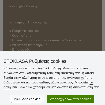
eshop@stoklasa.gr
Χρήσιμες πληροφορίες
» Ρυθμίσεις cookies
» Όροι χρήσης
» Πολιτική προστασίας προσωπικών δεδομένων
» Αποστολή και πληρωμή
» Επιστροφές
STOKLASA Ρυθμίσεις cookies
Κάνοντας κλικ στην επιλογή «Αποδοχή όλων των cookies»,
συναινείτε στην αποθήκευσή τους στη συσκευή σας, η οποία
βοηθά στην πλοήγηση στον ιστότοπο, την ανάλυση χρήσης
δεδομένων και τις προσπάθειες μάρκετινγκ μας. Μπορείτε
να
αρνηθείτε
, αλλά θα χαρούμε αν μας δώσετε τη συγκατάθεσή σας.
Ρυθμίσεις cookies
Αποδοχή όλων των cookies
© Stoklasa textilní galanterie s.r.o. 2026.