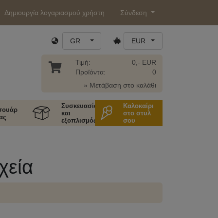
Δημιουργία λογαριασμού χρήστη
Σύνδεση
GR
EUR
Τιμή:
0,- EUR
Προϊόντα:
0
» Μετάβαση στο καλάθι
Συσκευασία
Καλοκαίρι
σουάρ
και
στο στυλ
ας
εξοπλισμός
σου
χεία