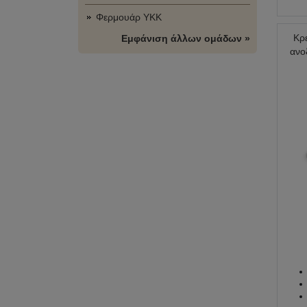
Φερμουάρ YKK
Κρ
Εμφάνιση άλλων ομάδων »
ανο