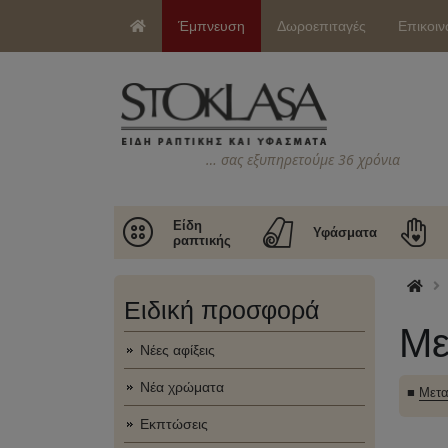
Έμπνευση
Δωροεπιταγές
Επικοιν
… σας εξυπηρετούμε 36 χρόνια
Είδη
Υφάσματα
ραπτικής
Ειδική προσφορά
Με
Νέες αφίξεις
Νέα χρώματα
■
Μετα
Εκπτώσεις