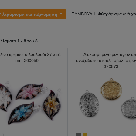
ΣΥΜΒΟΥΛΗ: Φιλτράρισμα ανά
χρ
Φιλτράρισμα και ταξινόμηση
ελέσματα
1 -
8
του
8
λινο κρεμαστό λουλούδι 27 x 51
Διακοσμημένο μενταγιόν α
mm 360050
ανοξείδωτο ατσάλι, οβάλ, στρο
370573