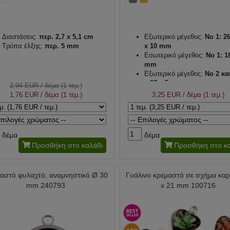
Διαστάσεις:
περ. 2,7 x 5,1 cm
Εξωτερικό μέγεθος:
No 1: 26
Τρύπα έλξης:
περ. 5 mm
x 10 mm
Εσωτερικό μέγεθος:
No 1: 1
mm
Εξωτερικό μέγεθος:
Νο 2 και
x 27 x 5 mm
2,94 EUR
/ δέμα (1 τεμ.)
Εσωτερική διάμετρος:
Νο 2 κ
1,76 EUR
/ δέμα (1 τεμ.)
3,25 EUR
/ δέμα (1 τεμ.)
20 mm
Τρύπα έλξης:
2,2 mm
δέμα
δέμα
Προσθήκη στο καλάθι
Προσθήκη στο κα
αστό φυλαχτό, αναμνηστικό Ø 30
Γυάλινο κρεμαστό σε σχήμα καρ
mm 240793
x 21 mm 100716