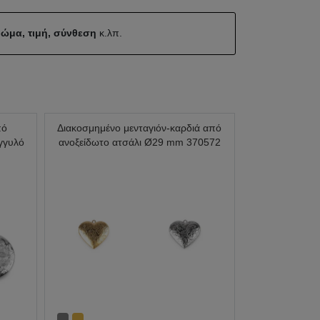
ώμα, τιμή, σύνθεση
κ.λπ.
πό
Διακοσμημένο μενταγιόν-καρδιά από
γγυλό
ανοξείδωτο ατσάλι Ø29 mm 370572