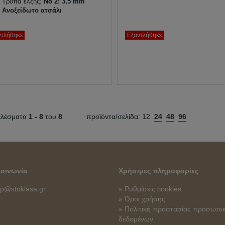
Τρύπα έλξης:
No 2: 3,5 mm
Ανοξείδωτο ατσάλι
ντλήθηκε
Εξαντλήθηκε
ελέσματα
1 -
8
του
8
προϊόντα/σελίδα:
12
24
48
96
κοινωνία
Χρήσιμες πληροφορίες
p@stoklasa.gr
» Ρυθμίσεις cookies
» Όροι χρήσης
» Πολιτική προστασίας προσωπι
δεδομένων