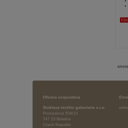
Εξα
αποτ
Oficina corporativa
Επι
Stoklasa textilni galanterie s.r.o.
esho
Prumyslová 934/13
747 23 Bolatice
Czech Republic