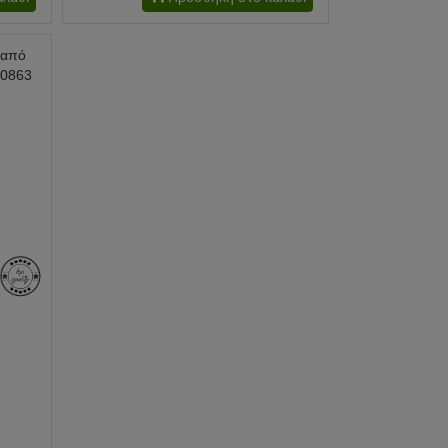
 από
70863