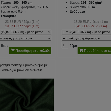
Πλάτος:
160 - 165 cm
Βάρος:
294 - 370 g/m²
Συρρίκνωση υφάσματος:
2 - 3 %
ξεκινά από 0.5 m
ξεκινά από 0.5 m
Ενδύματα
Ενδύματα
23,38 EUR
/ δέμα (1 m)
15,29 EUR
/ δέμα (1 m)
19,87 EUR
/ δέμα (1 m)
8,41 EUR
/ δέμα (1 m)
δέμα
δέμα
Προσθήκη στο καλάθι
Προσθήκη στο κα
φασμα φούτερ / μονόχρωμο με
αναλογία μαλλιού 920258