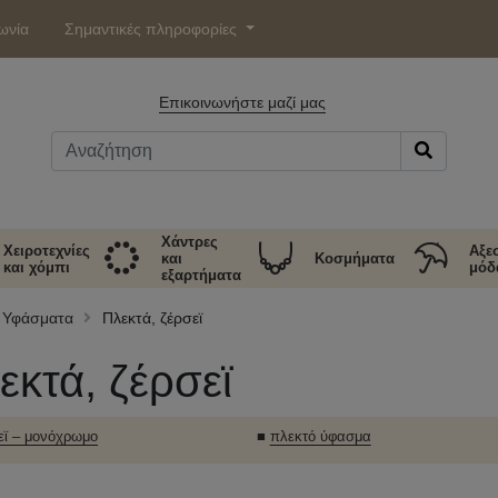
ωνία
Σημαντικές πληροφορίες
Επικοινωνήστε μαζί μας
Χάντρες
Χειροτεχνίες
Αξε
και
Κοσμήματα
και χόμπι
μόδ
εξαρτήματα
Υφάσματα
Πλεκτά, ζέρσεϊ
εκτά, ζέρσεϊ
εϊ – μονόχρωμο
■
πλεκτό ύφασμα