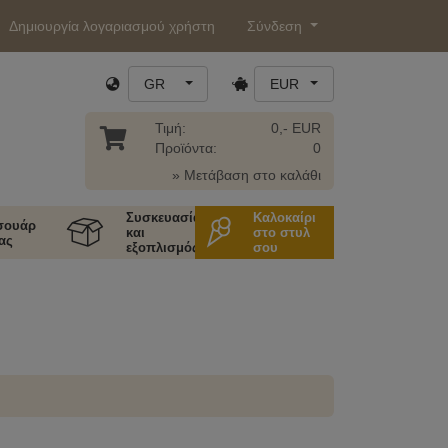
Δημιουργία λογαριασμού χρήστη
Σύνδεση
GR
EUR
Τιμή:
0,- EUR
Προϊόντα:
0
» Μετάβαση στο καλάθι
Συσκευασία
Καλοκαίρι
σουάρ
και
στο στυλ
ας
εξοπλισμός
σου