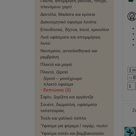
Γιούτα, απομίμηση γιούτας, τσόχα,
πλενόμενο χαρτί
Δαντέλα, Madeira και κρόσια
Διακοσμητικό ύφασμα λονέτα
Επενδύσεις, δίχτυα, tricot, κρινολίνο
Λινά υφάσματα και απομιμήσεις
λινού
Νεοπρένιο, αντιολισθητικό και
μεμβράνη
Πλεκτά και μαγιό
Πλεκτά, ζέρσεϊ
ζέρσεϊ – μονόχρωμο
πλεκτό ύφασμα
Εκπτώσεις (2)
Σιφόν, ζορζέτα και οργάντζα
Σουέντ, δερματίνη, υφάσματα
Ζ
ταπετσαρίας
Τούλι και γαλλικό πέπλο
Ύφασμα για φόρεμα / ταγιέρ, τουίντ
Ύφασμα σατέν και βαμβακοσατέν