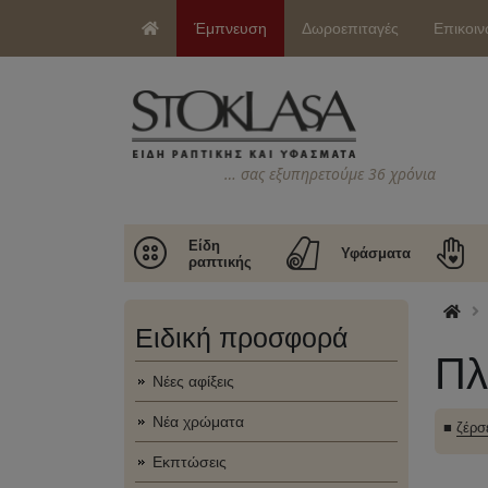
Έμπνευση
Δωροεπιταγές
Επικοιν
… σας εξυπηρετούμε 36 χρόνια
Είδη
Υφάσματα
ραπτικής
Ειδική προσφορά
Πλ
Νέες αφίξεις
Νέα χρώματα
■
ζέρσ
Εκπτώσεις