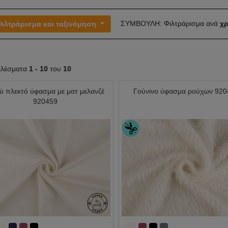
ΣΥΜΒΟΥΛΗ: Φιλτράρισμα ανά
χρ
Φιλτράρισμα και ταξινόμηση
ελέσματα
1 -
10
του
10
ύ πλεκτό ύφασμα με ματ μελανζέ
Γούνινο ύφασμα ρούχων 92
920459