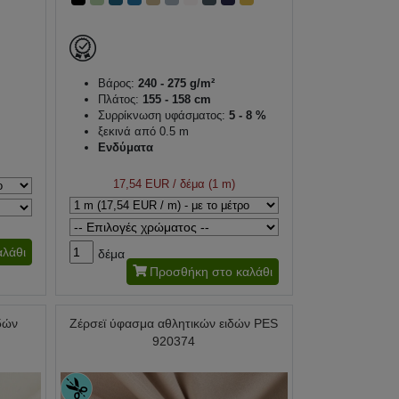
Βάρος:
240 - 275 g/m²
Πλάτος:
155 - 158 cm
Συρρίκνωση υφάσματος:
5 - 8 %
ξεκινά από 0.5 m
Ενδύματα
17,54 EUR
/ δέμα (1 m)
λάθι
δέμα
Προσθήκη στο καλάθι
δών
Ζέρσεϊ ύφασμα αθλητικών ειδών PES
920374