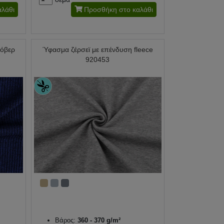
λάθι
Προσθήκη στο καλάθι
λόβερ
Ύφασμα ζέρσεϊ με επένδυση fleece
920453
Βάρος:
360 - 370 g/m²