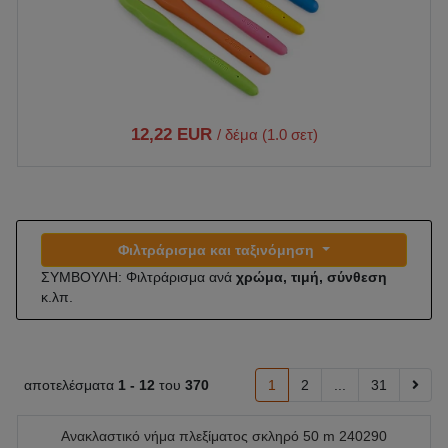
12,22 EUR
/ δέμα (1.0 σετ)
Φιλτράρισμα και ταξινόμηση
ΣΥΜΒΟΥΛΗ: Φιλτράρισμα ανά
χρώμα, τιμή, σύνθεση
κ.λπ.
αποτελέσματα
1 -
12
του
370
1
2
...
31
Ανακλαστικό νήμα πλεξίματος σκληρό 50 m 240290