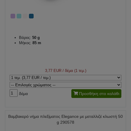
Βάρος:
50 g
Μήκος:
85 m
3,77 EUR
/ δέμα (1 τεμ.)
δέμα
Προσθήκη στο καλάθι
Βαμβακερό νήμα πλεξίματος Elegance με μεταλλιζέ κλωστή 50
g 290578