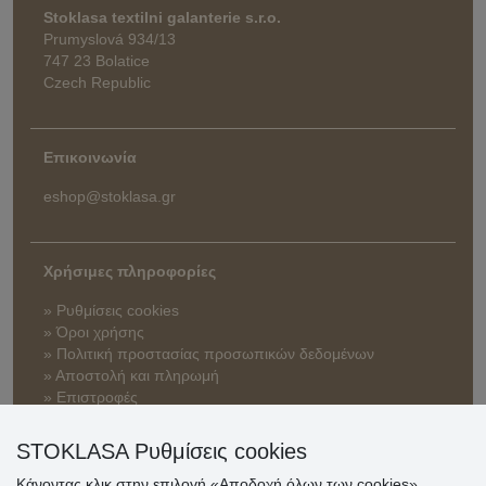
Stoklasa textilni galanterie s.r.o.
Prumyslová 934/13
747 23 Bolatice
Czech Republic
Επικοινωνία
eshop@stoklasa.gr
Χρήσιμες πληροφορίες
» Ρυθμίσεις cookies
» Όροι χρήσης
» Πολιτική προστασίας προσωπικών δεδομένων
» Αποστολή και πληρωμή
» Επιστροφές
STOKLASA Ρυθμίσεις cookies
Κάνοντας κλικ στην επιλογή «Αποδοχή όλων των cookies»,