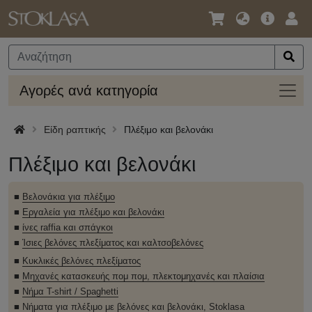
Γλώσσα
Κύρια
Σύν
/
Προσφο
Νόμισμα
Αγορ
Αγορές ανά κατηγορία
ανά
κατηγ
Είδη ραπτικής
Πλέξιμο και βελονάκι
Πλέξιμο και βελονάκι
■
Βελονάκια για πλέξιμο
■
Εργαλεία για πλέξιμο και βελονάκι
■
ίνες raffia και σπάγκοι
■
Ίσιες βελόνες πλεξίματος και καλτσοβελόνες
■
Κυκλικές βελόνες πλεξίματος
■
Μηχανές κατασκευής πομ πομ, πλεκτομηχανές και πλαίσια
■
Νήμα T-shirt / Spaghetti
■
Νήματα για πλέξιμο με βελόνες και βελονάκι, Stoklasa