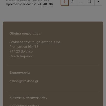
1
2
...
11
προϊόντα/σελίδα:
12
24
48
96
Oficina corporativa
Stoklasa textilni galanterie s.r.o.
Prumyslová 934/13
747 23 Bolatice
Czech Republic
Επικοινωνία
eshop@stoklasa.gr
Χρήσιμες πληροφορίες
» Ρυθμίσεις cookies