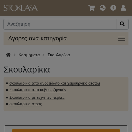
Γλώσσα
Κύρια
Σύν
/
Προσφο
Νόμισμα
Αγορ
Αγορές ανά κατηγορία
ανά
κατηγ
Κοσμήματα
Σκουλαρίκια
Σκουλαρίκια
■
σκουλαρίκια από ανοξείδωτο και χειρουργικό ατσάλι
■
Σκουλαρίκια από κύβους ζιργκόν
■
Σκουλαρίκια με τεχνητές πέρλες
■
σκουλαρίκια στρας