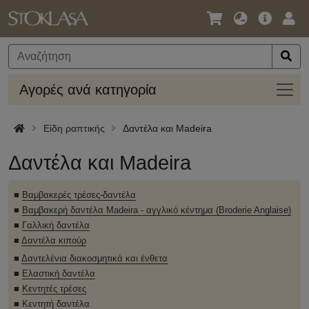
Γλώσσα
Κύρια
Σύν
/
Προσφο
Νόμισμα
Αγορ
Αγορές ανά κατηγορία
ανά
κατηγ
Είδη ραπτικής
Δαντέλα και Madeira
Δαντέλα και Madeira
■
Βαμβακερές τρέσες-δαντέλα
■
Βαμβακερή δαντέλα Madeira - αγγλικό κέντημα (Broderie Anglaise)
■
Γαλλική δαντέλα
■
Δαντέλα κιπούρ
■
Δαντελένια διακοσμητικά και ένθετα
■
Ελαστική δαντέλα
■
Κεντητές τρέσες
■
Κεντητή δαντέλα