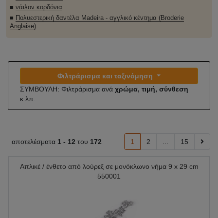
■
νάιλον κορδόνια
■
Πολυεστερική δαντέλα Madeira - αγγλικό κέντημα (Broderie
Anglaise)
Φιλτράρισμα και ταξινόμηση
ΣΥΜΒΟΥΛΗ: Φιλτράρισμα ανά
χρώμα, τιμή, σύνθεση
κ.λπ.
αποτελέσματα
1 -
12
του
172
1
2
...
15
Απλικέ / ένθετο από λούρεξ σε μονόκλωνο νήμα 9 x 29 cm
550001