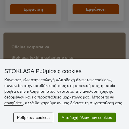
Εμφάνιση
Εμφάνιση
Oficina corporativa
Stoklasa textilni galanterie s.r.o.
Prumyslová 934/13
747 23 Bolatice
STOKLASA Ρυθμίσεις cookies
Czech Republic
Κάνοντας κλικ στην επιλογή «Αποδοχή όλων των cookies»,
συναινείτε στην αποθήκευσή τους στη συσκευή σας, η οποία
βοηθά στην πλοήγηση στον ιστότοπο, την ανάλυση χρήσης
Επικοινωνία
δεδομένων και τις προσπάθειες μάρκετινγκ μας. Μπορείτε
να
αρνηθείτε
, αλλά θα χαρούμε αν μας δώσετε τη συγκατάθεσή σας.
eshop@stoklasa.gr
Ρυθμίσεις cookies
Αποδοχή όλων των cookies
Χρήσιμες πληροφορίες