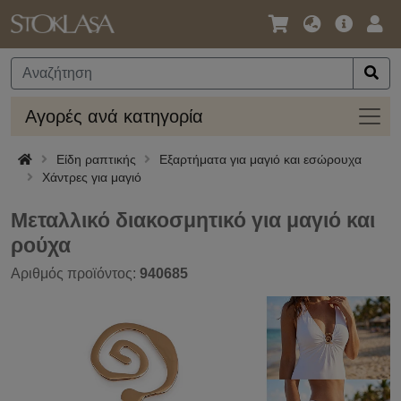
Γλώσσα
Κύρια
Σύν
/
Προσφο
Νόμισμα
Αγορ
Αγορές ανά κατηγορία
ανά
κατηγ
Είδη ραπτικής
Εξαρτήματα για μαγιό και εσώρουχα
Χάντρες για μαγιό
Μεταλλικό διακοσμητικό για μαγιό και
ρούχα
Αριθμός προϊόντος:
940685