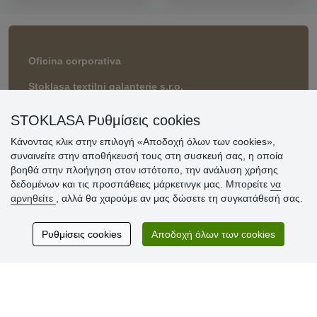
Oficina corporativa
Stoklasa textilni galanterie s.r.o.
Prumyslová 934/13
747 23 Bolatice
STOKLASA Ρυθμίσεις cookies
Czech Republic
Κάνοντας κλικ στην επιλογή «Αποδοχή όλων των cookies»,
συναινείτε στην αποθήκευσή τους στη συσκευή σας, η οποία
βοηθά στην πλοήγηση στον ιστότοπο, την ανάλυση χρήσης
Επικοινωνία
δεδομένων και τις προσπάθειες μάρκετινγκ μας. Μπορείτε
να
αρνηθείτε
, αλλά θα χαρούμε αν μας δώσετε τη συγκατάθεσή σας.
eshop@stoklasa.gr
Ρυθμίσεις cookies
Αποδοχή όλων των cookies
Χρήσιμες πληροφορίες
» Ρυθμίσεις cookies
» Όροι χρήσης
» Πολιτική προστασίας προσωπικών δεδομένων