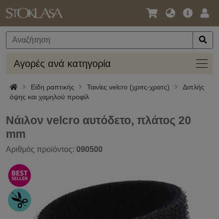
Γλώσσα
Κύρια
Σύν
/
Προσφο
Νόμισμα
Αγορ
Αγορές ανά κατηγορία
ανά
κατηγ
Είδη ραπτικής
Ταινίες velcro (χριτς-χρατς)
Διπλής
όψης και χαμηλού προφίλ
Νάιλον velcro αυτόδετο, πλάτος 20
mm
Αριθμός προϊόντος:
090500