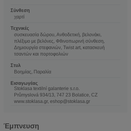
Σύνθεση
χαρτί
Τεχνικές
συσκευασία δώρου, Ανθοδετική, βελονάκι,
πλέξιμο με βελόνες, Φθινοπωρινή σύνθεση,
Δημιουργία στεφανιών, Twist art, κατασκευή
τσαντών και πορτοφολιών
Στυλ
Βοημίας, Παραλία
Εισαγωγέας
Stoklasa textilní galanterie s.r.o.
Průmyslová 934/13, 747 23 Bolatice, CZ
www.stoklasa.gr, eshop@stoklasa.gr
Έμπνευση