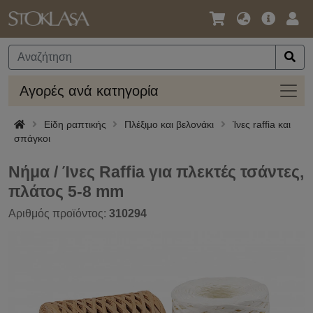
Γλώσσα
Κύρια
Σύν
/
Προσφο
Νόμισμα
Αγορ
Αγορές ανά κατηγορία
ανά
κατηγ
Είδη ραπτικής
Πλέξιμο και βελονάκι
Ίνες raffia και
σπάγκοι
Νήμα / Ίνες Raffia για πλεκτές τσάντες,
πλάτος 5-8 mm
Αριθμός προϊόντος:
310294