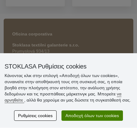
Oficina corporativa
Stoklasa textilni galanterie s.r.o.
Prumyslová 934/13
747 23 Bolatice
Czech Republic
STOKLASA Ρυθμίσεις cookies
Κάνοντας κλικ στην επιλογή «Αποδοχή όλων των cookies»,
συναινείτε στην αποθήκευσή τους στη συσκευή σας, η οποία
Επικοινωνία
βοηθά στην πλοήγηση στον ιστότοπο, την ανάλυση χρήσης
δεδομένων και τις προσπάθειες μάρκετινγκ μας. Μπορείτε
να
eshop@stoklasa.gr
αρνηθείτε
, αλλά θα χαρούμε αν μας δώσετε τη συγκατάθεσή σας.
Ρυθμίσεις cookies
Αποδοχή όλων των cookies
Χρήσιμες πληροφορίες
» Ρυθμίσεις cookies
» Όροι χρήσης